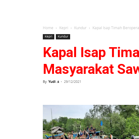
Home
Kepri
Kundur
Kapal Isap Timah Beropera
Kepri
Kundur
Kapal Isap Tima
Masyarakat Saw
By
Yudi .s
-
29/12/2021