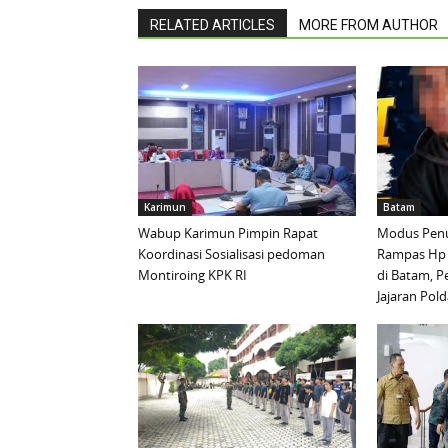
RELATED ARTICLES
MORE FROM AUTHOR
Karimun
Batam
Wabup Karimun Pimpin Rapat
Modus Penu
Koordinasi Sosialisasi pedoman
Rampas Hp
Montiroing KPK RI
di Batam, P
Jajaran Pold