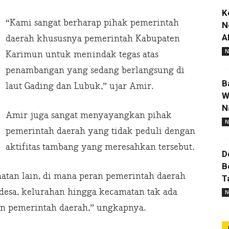
K
“Kami sangat berharap pihak pemerintah
N
A
daerah khususnya pemerintah Kabupaten
N
Karimun untuk menindak tegas atas
penambangan yang sedang berlangsung di
B
laut Gading dan Lubuk,” ujar Amir.
W
N
Amir juga sangat menyayangkan pihak
N
pemerintah daerah yang tidak peduli dengan
aktifitas tambang yang meresahkan tersebut.
D
B
matan lain, di mana peran pemerintah daerah
T
 desa, kelurahan hingga kecamatan tak ada
N
gan pemerintah daerah,” ungkapnya.