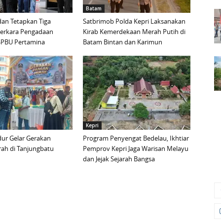
Batam
an Tetapkan Tiga
Satbrimob Polda Kepri Laksanakan
Perkara Pengadaan
Kirab Kemerdekaan Merah Putih di
i SPBU Pertamina
Batam Bintan dan Karimun
Kepri
ur Gelar Gerakan
Program Penyengat Bedelau, Ikhtiar
ah di Tanjungbatu
Pemprov Kepri Jaga Warisan Melayu
dan Jejak Sejarah Bangsa