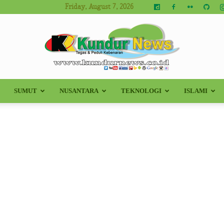
Friday, August 7, 2026
SUMUT
NUSANTARA
TEKNOLOGI
ISLAMI
Kundur
News