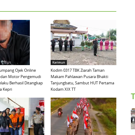
Karimun
mpang Ojek Online
Kodim 0317 TBK Ziarah Taman
 dan Motor Pengemudi
Makam Pahlawan Pusara Bhakti
elaku Berhasil Ditangkap
Tanjungbatu, Sambut HUT Pertama
a Kepri
Kodam XIX TT
T