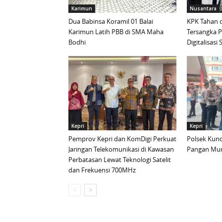
Karimun
Nusantara
Dua Babinsa Koramil 01 Balai
KPK Tahan d
Karimun Latih PBB di SMA Maha
Tersangka 
Bodhi
Digitalisas
Kepri
Kepri
Pemprov Kepri dan KomDigi Perkuat
Polsek Kund
Jaringan Telekomunikasi di Kawasan
Pangan Mur
Perbatasan Lewat Teknologi Satelit
dan Frekuensi 700MHz