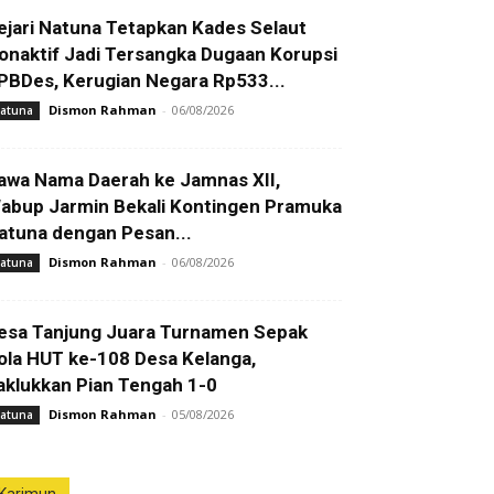
ejari Natuna Tetapkan Kades Selaut
onaktif Jadi Tersangka Dugaan Korupsi
PBDes, Kerugian Negara Rp533...
Dismon Rahman
-
06/08/2026
atuna
awa Nama Daerah ke Jamnas XII,
abup Jarmin Bekali Kontingen Pramuka
atuna dengan Pesan...
Dismon Rahman
-
06/08/2026
atuna
esa Tanjung Juara Turnamen Sepak
ola HUT ke-108 Desa Kelanga,
aklukkan Pian Tengah 1-0
Dismon Rahman
-
05/08/2026
atuna