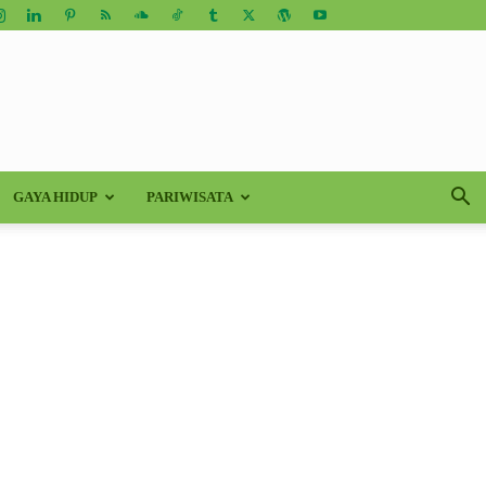
GAYA HIDUP
PARIWISATA