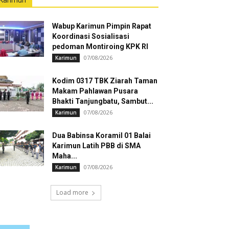
Karimun
Wabup Karimun Pimpin Rapat
Koordinasi Sosialisasi
pedoman Montiroing KPK RI
07/08/2026
Karimun
Kodim 0317 TBK Ziarah Taman
Makam Pahlawan Pusara
Bhakti Tanjungbatu, Sambut...
07/08/2026
Karimun
Dua Babinsa Koramil 01 Balai
Karimun Latih PBB di SMA
Maha...
07/08/2026
Karimun
Load more