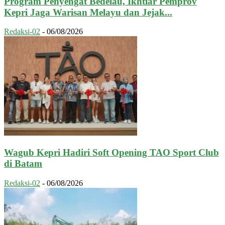
Program Penyengat Bedelau, Ikhtiar Pemprov
Kepri Jaga Warisan Melayu dan Jejak...
Redaksi-02
-
06/08/2026
Wagub Kepri Hadiri Soft Opening TAO Sport Club
di Batam
Redaksi-02
-
06/08/2026