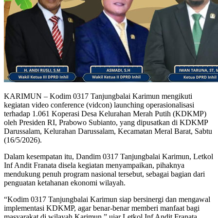
KARIMUN – Kodim 0317 Tanjungbalai Karimun mengikuti
kegiatan video conference (vidcon) launching operasionalisasi
terhadap 1.061 Koperasi Desa Kelurahan Merah Putih (KDKMP)
oleh Presiden RI, Prabowo Subianto, yang dipusatkan di KDKMP
Darussalam, Kelurahan Darussalam, Kecamatan Meral Barat, Sabtu
(16/5/2026).
Dalam kesempatan itu, Dandim 0317 Tanjungbalai Karimun, Letkol
Inf Andit Franata disela kegiatan menyampaikan, pihaknya
mendukung penuh program nasional tersebut, sebagai bagian dari
penguatan ketahanan ekonomi wilayah.
“Kodim 0317 Tanjungbalai Karimun siap bersinergi dan mengawal
implementasi KDKMP, agar benar-benar memberi manfaat bagi
masyarakat di wilayah Karimun,” ujar Letkol Inf Andit Franata.