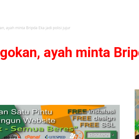
, ayah minta Bripda Eka jadi polisi jujur
okan, ayah minta Brip