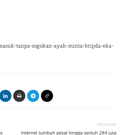
masuk-tanpa-sogokan-ayah-minta-bripda-eka-
Next article
us
Internet tumbuh pesat hingga sentuh 284 juta