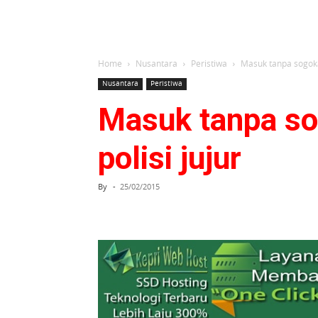
Home
Nusantara
Peristiwa
Masuk tanpa sogokan
Nusantara
Peristiwa
Masuk tanpa sog
polisi jujur
By
-
25/02/2015