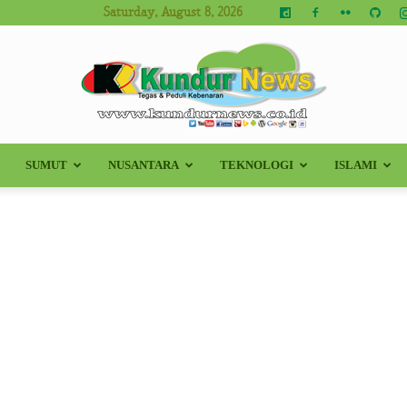
Saturday, August 8, 2026
SUMUT
NUSANTARA
TEKNOLOGI
ISLAMI
Kundur
News