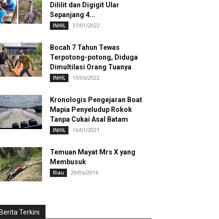
Dililit dan Digigit Ular
Sepanjang 4...
31/01/2022
INHIL
Bocah 7 Tahun Tewas
Terpotong-potong, Diduga
Dimultilasi Orang Tuanya
13/06/2022
INHIL
Kronologis Pengejaran Boat
Mapia Penyeludup Rokok
Tanpa Cukai Asal Batam
16/01/2021
INHIL
Temuan Mayat Mrs X yang
Membusuk
29/06/2016
Riau
Berita Terkini