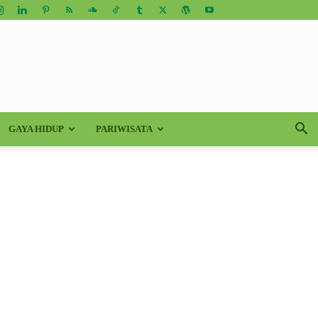
GAYA HIDUP
PARIWISATA