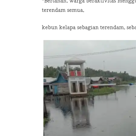
“Bertahan, warga beraktivitas mengg
terendam semua,
kebun kelapa sebagian terendam, seba