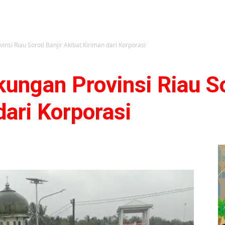
nsi Riau Soroti Banjir Akibat Kiriman dari Korporasi
ungan Provinsi Riau So
dari Korporasi