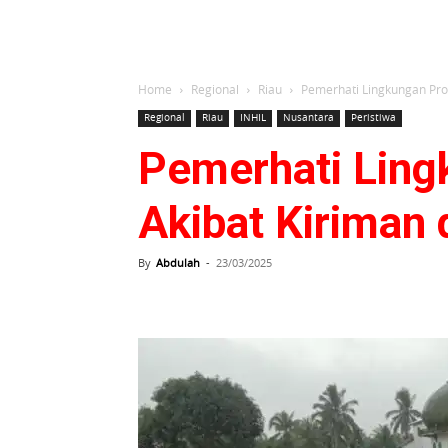
Home
Regional
Riau
Pemerhati Lingkungan Provi
Regional
Riau
INHIL
Nusantara
Peristiwa
Pemerhati Lingk
Akibat Kiriman 
By
Abdulah
-
23/03/2025