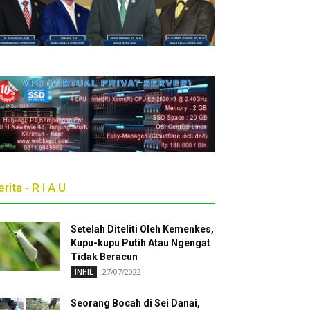
rita - R I A U
Setelah Diteliti Oleh Kemenkes,
Kupu-kupu Putih Atau Ngengat
Tidak Beracun
27/07/2022
INHIL
Seorang Bocah di Sei Danai,