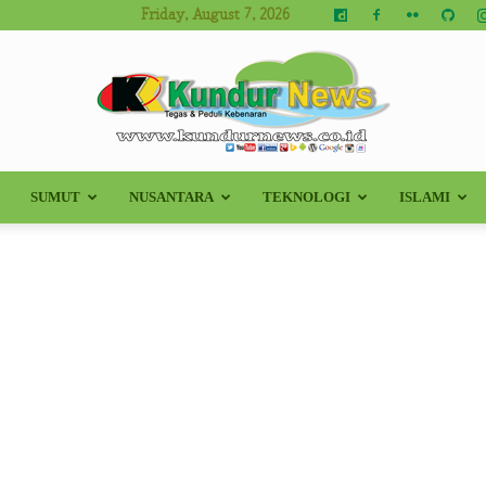
Friday, August 7, 2026
SUMUT
NUSANTARA
TEKNOLOGI
ISLAMI
Kundur
News