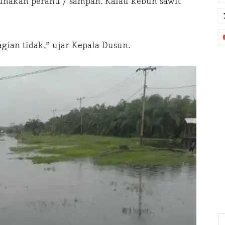
unakan perahu / sampan. Kalau kebun sawit
gian tidak,” ujar Kepala Dusun.