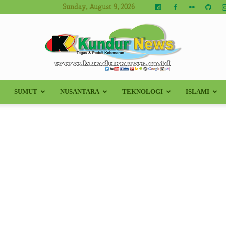
Sunday, August 9, 2026
SUMUT
NUSANTARA
TEKNOLOGI
ISLAMI
Kundur
News