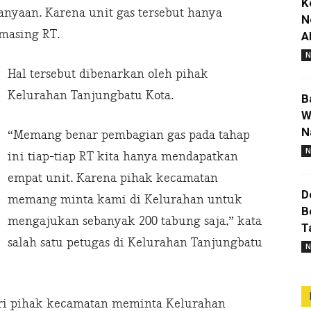
K
anyaan. Karena unit gas tersebut hanya
N
masing RT.
A
N
Hal tersebut dibenarkan oleh pihak
Kelurahan Tanjungbatu Kota.
B
W
N
“Memang benar pembagian gas pada tahap
N
ini tiap-tiap RT kita hanya mendapatkan
empat unit. Karena pihak kecamatan
D
memang minta kami di Kelurahan untuk
B
mengajukan sebanyak 200 tabung saja,” kata
T
salah satu petugas di Kelurahan Tanjungbatu
N
ari pihak kecamatan meminta Kelurahan