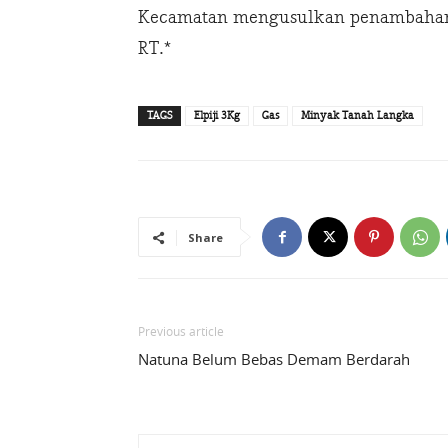
Kecamatan mengusulkan penambahan h
RT.*
TAGS
Elpiji 3Kg
Gas
Minyak Tanah Langka
Share
Previous article
Natuna Belum Bebas Demam Berdarah