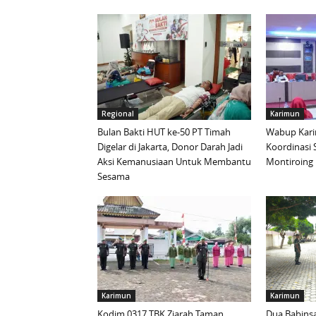
Regional
Karimun
Bulan Bakti HUT ke-50 PT Timah
Wabup Kari
Digelar di Jakarta, Donor Darah Jadi
Koordinasi 
Aksi Kemanusiaan Untuk Membantu
Montiroing 
Sesama
Karimun
Karimun
Kodim 0317 TBK Ziarah Taman
Dua Babinsa