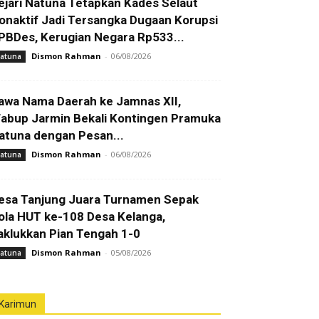
ejari Natuna Tetapkan Kades Selaut
onaktif Jadi Tersangka Dugaan Korupsi
PBDes, Kerugian Negara Rp533...
Dismon Rahman
-
06/08/2026
atuna
awa Nama Daerah ke Jamnas XII,
abup Jarmin Bekali Kontingen Pramuka
atuna dengan Pesan...
Dismon Rahman
-
06/08/2026
atuna
esa Tanjung Juara Turnamen Sepak
ola HUT ke-108 Desa Kelanga,
aklukkan Pian Tengah 1-0
Dismon Rahman
-
05/08/2026
atuna
Karimun