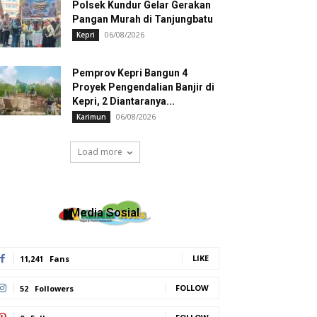
Polsek Kundur Gelar Gerakan
Pangan Murah di Tanjungbatu
06/08/2026
Kepri
Pemprov Kepri Bangun 4
Proyek Pengendalian Banjir di
Kepri, 2 Diantaranya...
06/08/2026
Karimun
Load more
Media Sosial
LIKE
11,241
Fans
FOLLOW
52
Followers