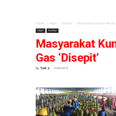
Home
Kepri
Kundur
Masyarakat Kundur Resah, M
Kepri
Kundur
Masyarakat Kun
Gas ‘Disepit’
By
Yudi .s
-
10/04/2019