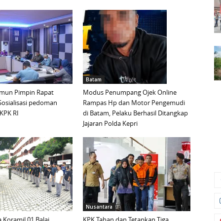
Batam
mun Pimpin Rapat
Modus Penumpang Ojek Online
Sosialisasi pedoman
Rampas Hp dan Motor Pengemudi
KPK RI
di Batam, Pelaku Berhasil Ditangkap
Jajaran Polda Kepri
Nusantara
 Koramil 01 Balai
KPK Tahan dan Tetapkan Tiga