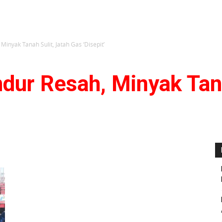
inyak Tanah Sulit, Jatah Gas ‘Disepit’
dur Resah, Minyak Tana