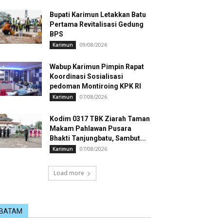
Bupati Karimun Letakkan Batu
Pertama Revitalisasi Gedung
BPS
09/08/2026
Karimun
Wabup Karimun Pimpin Rapat
Koordinasi Sosialisasi
pedoman Montiroing KPK RI
07/08/2026
Karimun
Kodim 0317 TBK Ziarah Taman
Makam Pahlawan Pusara
Bhakti Tanjungbatu, Sambut...
07/08/2026
Karimun
Load more
BATAM