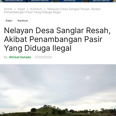
Home
Kepri
Karimun
Nelayan Desa Sanglar Resah, Akibat
Penambangan Pasir Yang Diduga Ilegal
Kepri
Karimun
Nelayan Desa Sanglar Resah,
Akibat Penambangan Pasir
Yang Diduga Ilegal
By
Afrizal Ustadz
-
01/05/2020