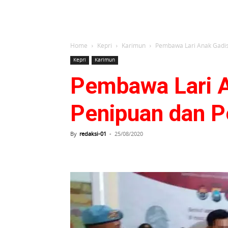
Home
Kepri
Karimun
Pembawa Lari Anak Gadis
Kepri
Karimun
Pembawa Lari A
Penipuan dan 
By
redaksi-01
-
25/08/2020