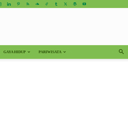
GAYA HIDUP
PARIWISATA