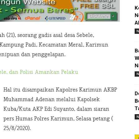
K
N
A
N
 (21), seorang gadis asal desa Sebele,
a Kampung Padi, Kecamatan Meral, Karimun
B
 penipuan dan penggelapan.
W
N
ele, dan Polisi Amankan Pelaku
N
Hal itu disampaikan Kapolres Karimun AKBP
D
Muhammad Adenan melalui Kapolsek
B
T
Kuba/Kuta AKP Edi Suyanto, dalam siaran
N
pers Humas Polres Karimun, Selasa petang (
25/8/2020).