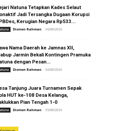
ejari Natuna Tetapkan Kades Selaut
onaktif Jadi Tersangka Dugaan Korupsi
PBDes, Kerugian Negara Rp533...
Dismon Rahman
-
06/08/2026
atuna
awa Nama Daerah ke Jamnas XII,
abup Jarmin Bekali Kontingen Pramuka
atuna dengan Pesan...
Dismon Rahman
-
06/08/2026
atuna
esa Tanjung Juara Turnamen Sepak
ola HUT ke-108 Desa Kelanga,
aklukkan Pian Tengah 1-0
Dismon Rahman
-
05/08/2026
atuna