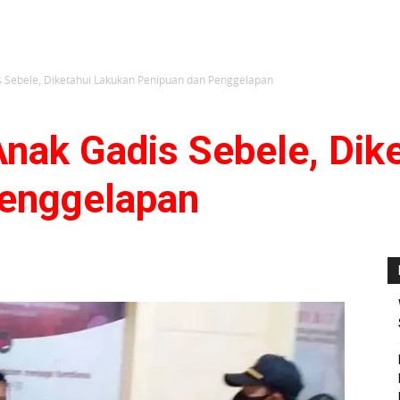
 Sebele, Diketahui Lakukan Penipuan dan Penggelapan
nak Gadis Sebele, Dik
Penggelapan