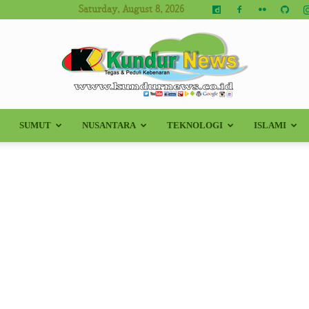
Saturday, August 8, 2026
SUMUT
NUSANTARA
TEKNOLOGI
ISLAMI
Kundur
News