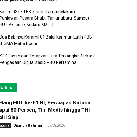
Kodim 0317 TBK Ziarah Taman Makam
Pahlawan Pusara Bhakti Tanjungbatu, Sambut
HUT Pertama Kodam XIX TT
Dua Babinsa Koramil 01 Balai Karimun Latih PBB
di SMA Maha Bodhi
KPK Tahan dan Tetapkan Tiga Tersangka Perkara
Pengadaan Digitalisasi SPBU Pertamina
Natuna
elang HUT ke-81 RI, Persiapan Natuna
apai 80 Persen, Tim Medis hingga TNI-
olri Siap
Dismon Rahman
-
07/08/2026
atuna