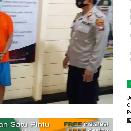
J
C
P
N