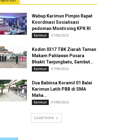
Karimun
Wabup Karimun Pimpin Rapat
Koordinasi Sosialisasi
pedoman Montiroing KPK RI
07/08/2026
Karimun
Kodim 0317 TBK Ziarah Taman
Makam Pahlawan Pusara
Bhakti Tanjungbatu, Sambut...
07/08/2026
Karimun
Dua Babinsa Koramil 01 Balai
Karimun Latih PBB di SMA
Maha...
07/08/2026
Karimun
Load more