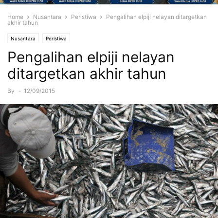
Home
Nusantara
Peristiwa
Pengalihan elpiji nelayan ditargetkan
akhir tahun
Nusantara
Peristiwa
Pengalihan elpiji nelayan
ditargetkan akhir tahun
By
-
12/09/2015