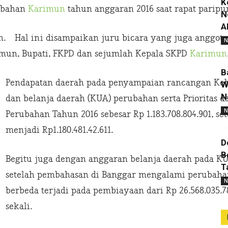
K
ubahan
Karimun
tahun anggaran 2016 saat rapat paripurn
N
A
liun. Hal ini disampaikan juru bicara yang juga angg
N
mun, Bupati, FKPD dan sejumlah Kepala SKPD
Karimun
B
Pendapatan daerah pada penyampaian rancangan K
W
N
dan belanja daerah (KUA) perubahan serta Prioritas 
N
Perubahan Tahun 2016 sebesar Rp 1.183.708.804.901, s
menjadi Rp1.180.481.42.611.
D
B
Begitu juga dengan anggaran belanja daerah pada KUA
T
setelah pembahasan di Banggar mengalami perubahan 
N
berbeda terjadi pada pembiayaan dari Rp 26.568.035
sekali.