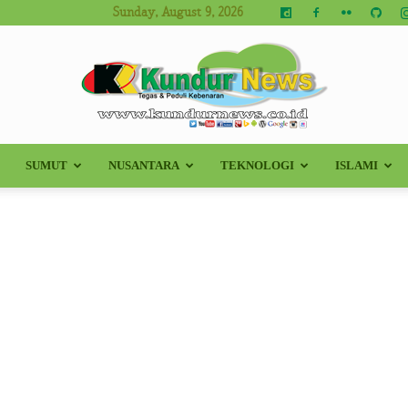
Sunday, August 9, 2026
SUMUT
NUSANTARA
TEKNOLOGI
ISLAMI
Kundur
News