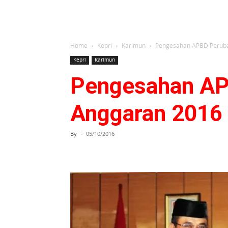
Home
Kepri
Karimun
Pengesahan APBD Peruba
Kepri
Karimun
Pengesahan AP
Anggaran 2016
By
-
05/10/2016