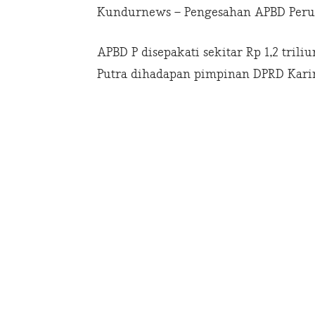
Kundurnews – Pengesahan APBD Per
APBD P disepakati sekitar Rp 1,2 tri
Putra dihadapan pimpinan DPRD Kari