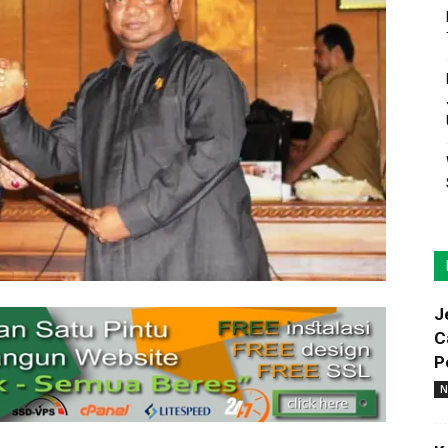
J
C
P
N