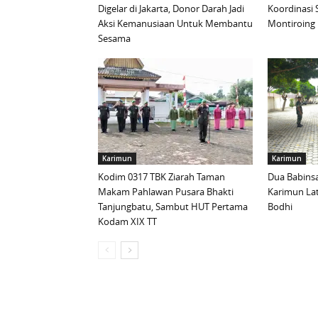
Digelar di Jakarta, Donor Darah Jadi
Koordinasi 
Aksi Kemanusiaan Untuk Membantu
Montiroing 
Sesama
Karimun
Karimun
Kodim 0317 TBK Ziarah Taman
Dua Babinsa
Makam Pahlawan Pusara Bhakti
Karimun La
Tanjungbatu, Sambut HUT Pertama
Bodhi
Kodam XIX TT