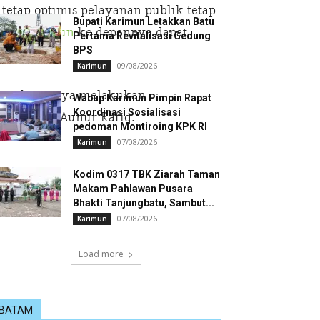
tap optimis pelayanan publik tetap
Bupati Karimun Letakkan Batu
mkab
Karimun
ke depannya dapat
Pertama Revitalisasi Gedung
BPS
.
09/08/2026
Karimun
terus berupaya melakukan
Wabup Karimun Pimpin Rapat
Koordinasi Sosialisasi
 Karimun, Aunur Rafiq.*
pedoman Montiroing KPK RI
07/08/2026
Karimun
Kodim 0317 TBK Ziarah Taman
Makam Pahlawan Pusara
Bhakti Tanjungbatu, Sambut...
07/08/2026
Karimun
Load more
BATAM