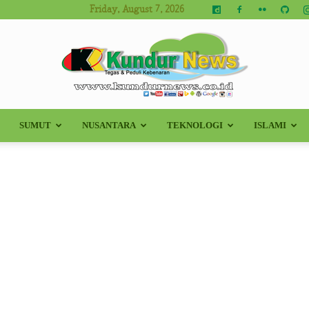
Friday, August 7, 2026
SUMUT
NUSANTARA
TEKNOLOGI
ISLAMI
Kundur
News