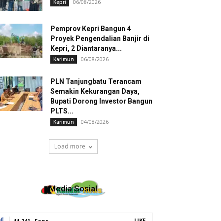
06/08/2026
Kepri
Pemprov Kepri Bangun 4
Proyek Pengendalian Banjir di
Kepri, 2 Diantaranya...
06/08/2026
Karimun
PLN Tanjungbatu Terancam
Semakin Kekurangan Daya,
Bupati Dorong Investor Bangun
PLTS...
04/08/2026
Karimun
Load more
Media Sosial
LIKE
11,241
Fans