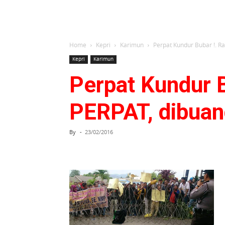
Home
Kepri
Karimun
Perpat Kundur Bubar !. R
Kepri
Karimun
Perpat Kundur B
PERPAT, dibuan
By
-
23/02/2016