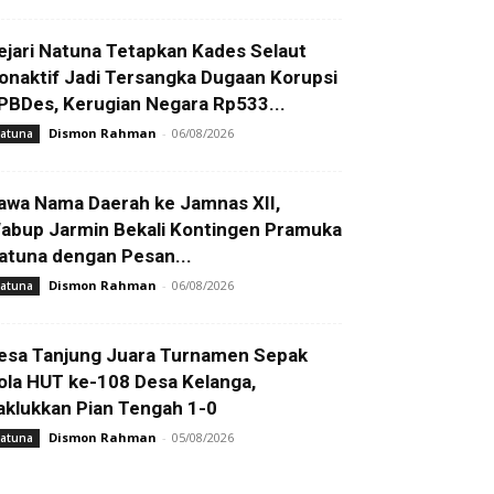
ejari Natuna Tetapkan Kades Selaut
onaktif Jadi Tersangka Dugaan Korupsi
PBDes, Kerugian Negara Rp533...
Dismon Rahman
-
06/08/2026
atuna
awa Nama Daerah ke Jamnas XII,
abup Jarmin Bekali Kontingen Pramuka
atuna dengan Pesan...
Dismon Rahman
-
06/08/2026
atuna
esa Tanjung Juara Turnamen Sepak
ola HUT ke-108 Desa Kelanga,
aklukkan Pian Tengah 1-0
Dismon Rahman
-
05/08/2026
atuna