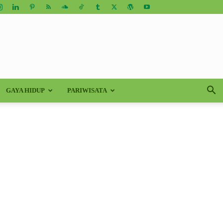
GAYA HIDUP
PARIWISATA