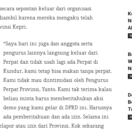
secara sepontan keluar dari organisasi
K
 diambil karena mereka mengaku telah
N
vinsi Kepri.
A
N
“Saya hari ini juga dan anggota serta
pengurus lainnya langsung keluar dari
B
W
Perpat dan tidak usah lagi ada Perpat di
N
Kundur, kami tetap bisa makan tanpa perpat.
N
Kami tidak mau diintimidasi oleh Pengurus
Perpat Provinsi, Yanto. Kami tak terima kalau
D
beliau minta harus memberitahukan aksi
B
demo yang kami gelar di DPRD ini. Harusnya
T
ada pemberitahuan dan ada izin. Selama ini
N
lapor atau izin dari Provinsi. Kok sekarang