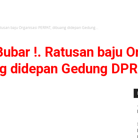
atusan baju Organisasi PERPAT, dibuang didepan Gedung...
ubar !. Ratusan baju O
g didepan Gedung DPR