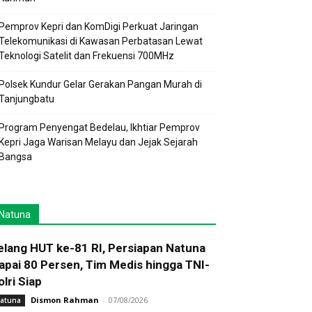
Pemprov Kepri dan KomDigi Perkuat Jaringan
Telekomunikasi di Kawasan Perbatasan Lewat
Teknologi Satelit dan Frekuensi 700MHz
Polsek Kundur Gelar Gerakan Pangan Murah di
Tanjungbatu
Program Penyengat Bedelau, Ikhtiar Pemprov
Kepri Jaga Warisan Melayu dan Jejak Sejarah
Bangsa
Natuna
elang HUT ke-81 RI, Persiapan Natuna
apai 80 Persen, Tim Medis hingga TNI-
olri Siap
Dismon Rahman
-
07/08/2026
atuna