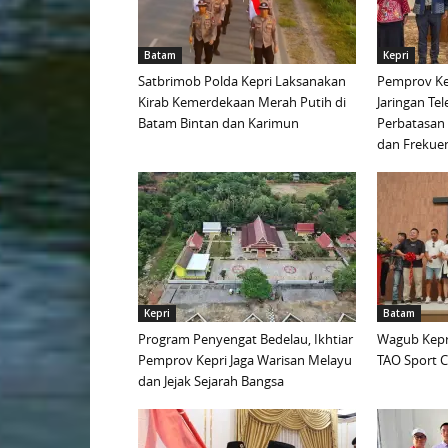
Batam
Kepri
Satbrimob Polda Kepri Laksanakan
Pemprov Ke
Kirab Kemerdekaan Merah Putih di
Jaringan Te
Batam Bintan dan Karimun
Perbatasan 
dan Frekue
Kepri
Batam
Program Penyengat Bedelau, Ikhtiar
Wagub Kepri
Pemprov Kepri Jaga Warisan Melayu
TAO Sport C
dan Jejak Sejarah Bangsa