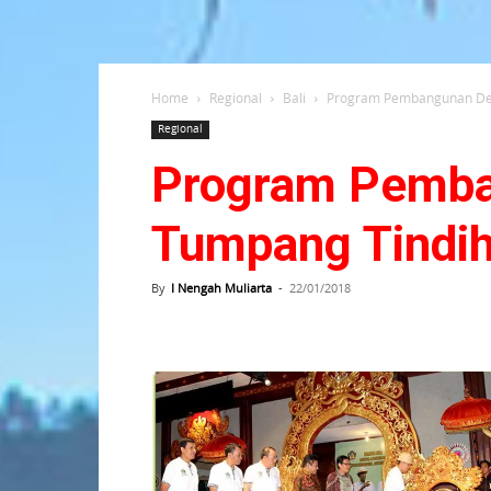
Home
Regional
Bali
Program Pembangunan Des
Regional
Program Pemba
Tumpang Tindi
By
I Nengah Muliarta
-
22/01/2018