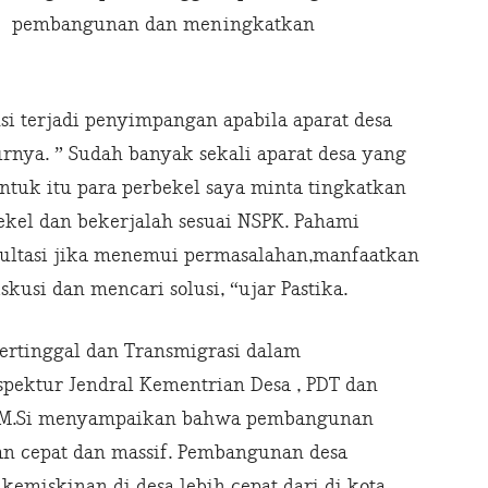
pembangunan dan meningkatkan
 terjadi penyimpangan apabila aparat desa
nya. ” Sudah banyak sekali aparat desa yang
tuk itu para perbekel saya minta tingkatkan
bekel dan bekerjalah sesuai NSPK. Pahami
sultasi jika menemui permasalahan,manfaatkan
kusi dan mencari solusi, “ujar Pastika.
ertinggal dan Transmigrasi dalam
pektur Jendral Kementrian Desa , PDT dan
in, M.Si menyampaikan bahwa pembangunan
gan cepat dan massif. Pembangunan desa
emiskinan di desa lebih cepat dari di kota.