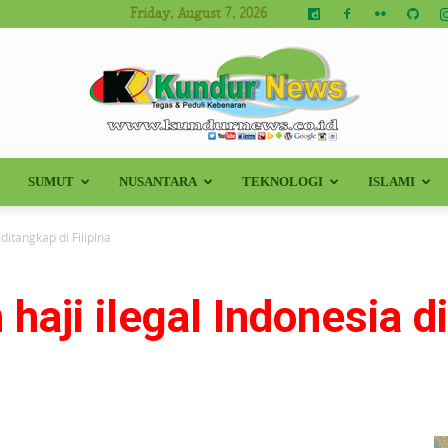
Friday, August 7, 2026
SUMUT
NUSANTARA
TEKNOLOGI
ISLAMI
Kundur
ditangkap di Filipina
haji ilegal Indonesia d
News