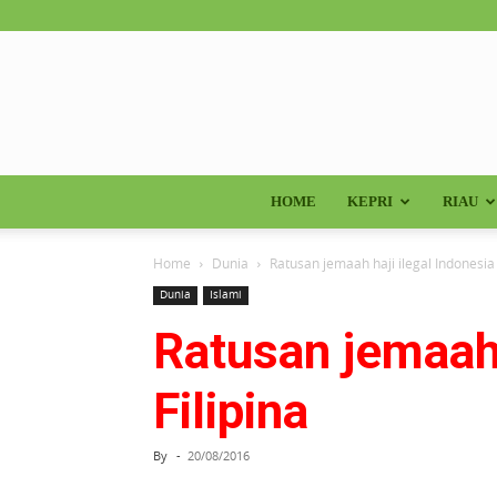
HOME
KEPRI
RIAU
Home
Dunia
Ratusan jemaah haji ilegal Indonesia 
Dunia
Islami
Ratusan jemaah 
Filipina
By
-
20/08/2016