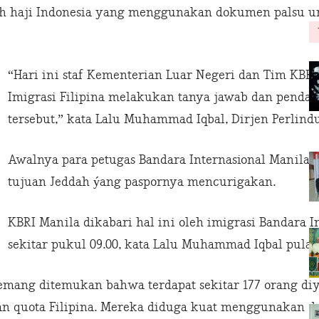
ah haji Indonesia yang menggunakan dokumen palsu 
“Hari ini staf Kementerian Luar Negeri dan Tim KBR
Imigrasi Filipina melakukan tanya jawab dan penda
tersebut,” kata Lalu Muhammad Iqbal, Dirjen Perlin
Awalnya para petugas Bandara Internasional Mani
tujuan Jeddah ýang paspornya mencurigakan.
KBRI Manila dikabari hal ini oleh imigrasi Bandara In
sekitar pukul 09.00, kata Lalu Muhammad Iqbal pula.
memang ditemukan bahwa terdapat sekitar 177 orang d
 quota Filipina. Mereka diduga kuat menggunakan do