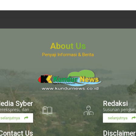
About Us
Penyaji Informasi & Berita
www.kundurnews.co.id
edia Syber
Redaksi
kspresi, dan ...
Susunan pengurus
selanjutnya
selanjutnya
Contact Us
Disclaimer