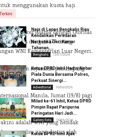
untuk menggunakan kuota haji
Terkini
Napi di Lapas Bengkalis Riau
I Manila bekerjasama dengan Otoritas
Kendalikan Peredaran
laman kasus dengan 177 orang
Narkotika Dari Kamar
Tahanan,...
dungan WNI Kementerian Luar Negeri.
13/07/2026
Bengkalis
la menemukan sejumlah penumpang
Ketua DPRD Inhil Hadiri Nobar
Piala Dunia Bersama Polres,
Perkuat Sinergi...
16/06/2026
Advedtorial
ternasional Manila, Jumat (19/8) pagi
Milad ke-61 Inhil, Ketua DPRD
Pimpin Rapat Paripurna
Peringatan Hari Jadi...
14/06/2026
Gallery Foto
iyakini adalah WNI yang hendak
kumen palsu yang diatur oleh
Ketua DPRD Inhil Ajak