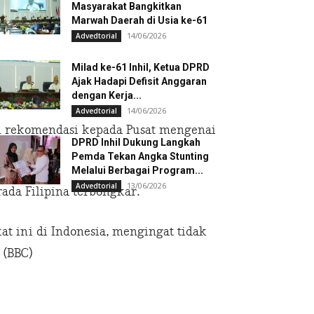
Masyarakat Bangkitkan
Marwah Daerah di Usia ke-61
14/06/2026
Advedtorial
Milad ke-61 Inhil, Ketua DPRD
Ajak Hadapi Defisit Anggaran
ini
dengan Kerja...
14/06/2026
Advedtorial
n rekomendasi kepada Pusat mengenai
DPRD Inhil Dukung Langkah
Pemda Tekan Angka Stunting
Melalui Berbagai Program...
13/06/2026
Advedtorial
ada Filipina terbongkar.
t ini di Indonesia, mengingat tidak
 (BBC)