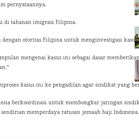
lam pernyataannya.
i di tahanan imigrasi Filipina.
 dengan otoritas Filipina untuk menginvestigasi kasus 
simpulan mengenai kasus ini sebagai dasar memberika
an.”
roses kasus ini ke pengadilan agar sindikat yang ber
nesia berkoordinasi untuk membongkar jaringan sindika
 sendirian memperdaya ratusan jemaah haji Indonesia.