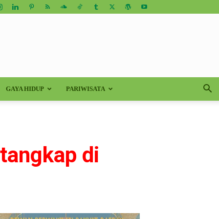
GAYA HIDUP
PARIWISATA
itangkap di