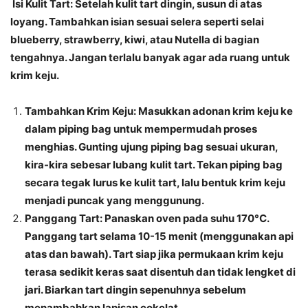
Isi Kulit Tart
: Setelah kulit tart dingin, susun di atas
loyang. Tambahkan isian sesuai selera seperti selai
blueberry, strawberry, kiwi, atau Nutella di bagian
tengahnya. Jangan terlalu banyak agar ada ruang untuk
krim keju.
Tambahkan Krim Keju
: Masukkan adonan krim keju ke
dalam piping bag untuk mempermudah proses
menghias. Gunting ujung piping bag sesuai ukuran,
kira-kira sebesar lubang kulit tart. Tekan piping bag
secara tegak lurus ke kulit tart, lalu bentuk krim keju
menjadi puncak yang menggunung.
Panggang Tart
: Panaskan oven pada suhu 170°C.
Panggang tart selama 10-15 menit (menggunakan api
atas dan bawah). Tart siap jika permukaan krim keju
terasa sedikit keras saat disentuh dan tidak lengket di
jari. Biarkan tart dingin sepenuhnya sebelum
menambahkan lapisan cokelat.