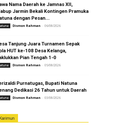
awa Nama Daerah ke Jamnas XII,
abup Jarmin Bekali Kontingen Pramuka
atuna dengan Pesan...
Dismon Rahman
-
06/08/2026
atuna
esa Tanjung Juara Turnamen Sepak
ola HUT ke-108 Desa Kelanga,
aklukkan Pian Tengah 1-0
Dismon Rahman
-
05/08/2026
atuna
erizaldi Purnatugas, Bupati Natuna
enang Dedikasi 26 Tahun untuk Daerah
Dismon Rahman
-
03/08/2026
atuna
Karimun