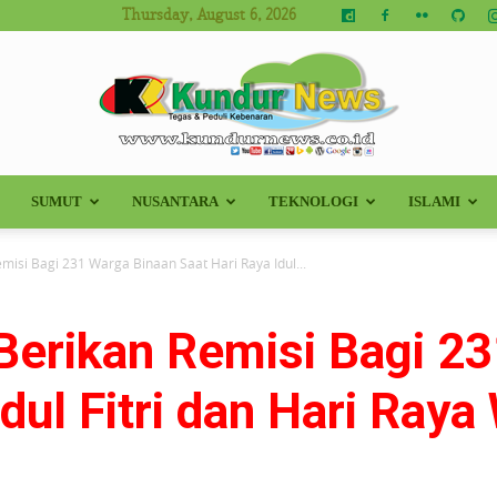
Thursday, August 6, 2026
SUMUT
NUSANTARA
TEKNOLOGI
ISLAMI
Kundur
misi Bagi 231 Warga Binaan Saat Hari Raya Idul...
Berikan Remisi Bagi 2
News
dul Fitri dan Hari Raya