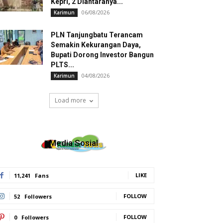
Kepri, 2 Diantaranya...
06/08/2026
Karimun
PLN Tanjungbatu Terancam
Semakin Kekurangan Daya,
Bupati Dorong Investor Bangun
PLTS...
04/08/2026
Karimun
Load more
Media Sosial
LIKE
11,241
Fans
FOLLOW
52
Followers
FOLLOW
0
Followers