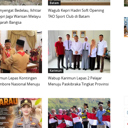
Batam
yengat Bedelau, Ikhtiar
Wagub Kepri Hadiri Soft Opening
pri Jaga Warisan Melayu
TAO Sport Club di Batam
ejarah Bangsa
Karimun
mun Lepas Kontingen
Wabup Karimun Lepas 2 Pelajar
mbore Nasional Menuju
Menuju Paskibraka Tingkat Provinsi