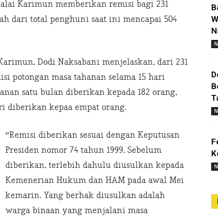
balai Karimun memberikan remisi bagi 231
B
W
ah dari total penghuni saat ini mencapai 504
N
N
 Karimun, Dodi Naksabani menjelaskan, dari 231
D
si potongan masa tahanan selama 15 hari
B
hanan satu bulan diberikan kepada 182 orang,
T
ri diberikan kepaa empat orang.
N
“Remisi diberikan sesuai dengan Keputusan
F
Presiden nomor 74 tahun 1999. Sebelum
K
diberikan, terlebih dahulu diusulkan kepada
N
Kemenerian Hukum dan HAM pada awal Mei
kemarin. Yang berhak diusulkan adalah
warga binaan yang menjalani masa