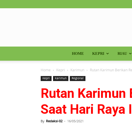
HOME
KEPRI
RIAU
Home
Kepri
Karimun
Rutan Karimun Berikan Re
Kepri
Karimun
Regional
Rutan Karimun 
Saat Hari Raya I
By
Redaksi-02
-
16/05/2021