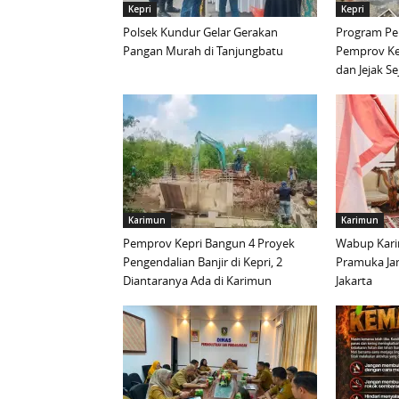
Kepri
Kepri
Polsek Kundur Gelar Gerakan
Program Pen
Pangan Murah di Tanjungbatu
Pemprov Ke
dan Jejak S
Karimun
Karimun
Pemprov Kepri Bangun 4 Proyek
Wabup Kari
Pengendalian Banjir di Kepri, 2
Pramuka Ja
Diantaranya Ada di Karimun
Jakarta