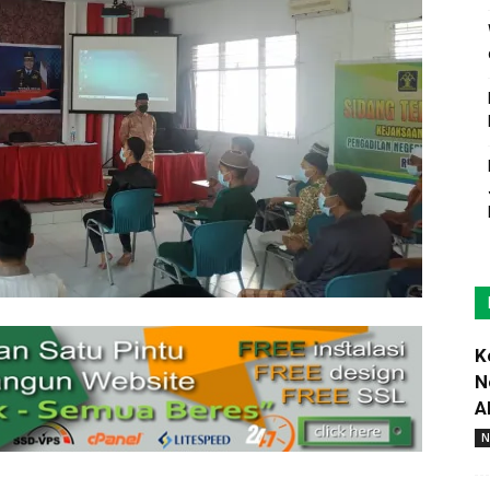
K
N
A
N