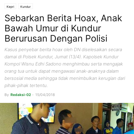
Kepri
Kundur
Sebarkan Berita Hoax, Anak
Bawah Umur di Kundur
Berurusan Dengan Polisi
Kasus penyebar berita hoax oleh DN diselesaikan secara
damai di Polsek Kundur, Jumat (13/4). Kapolsek Kundur
Kompol Wisnu Edhi Sadono menghimbau serta mengajak
orang tua untuk dapat mengawasi anak-anaknya dalam
bersosial media sehingga tidak menimbulkan kerugian dari
pihak-pihak tertentu.
By
Redaksi-02
-
15/04/2018