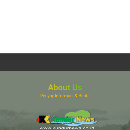
g
About Us
Penyaji Informasi & Berita
www.kundurnews.co.id