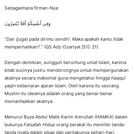
Sebagaimana firman-Nya:
وَفِي أَنفُسِكُمْ أَفَلَا تُبْصِرُونَ
“D
an (juga) pada dirimu sendiri. Maka apakah kamu tidak
memperhatikan?
.
” (QS Adz-Dzariyat [51]: 21).
Dengan demikian, sungguh beruntung umat Islam, karena
kitab sucinya justru mendorongnya untuk mempergunakan
akalnya secara maksimal guna mengetahui hingga
haqqul
yaqin
kebenaran ajaran Islam. Oleh karena itu seorang
Muslim itu idealnya adalah orang yang benar-benar
memanfaatkan akalnya.
Menurut Buya Abdul Malik Karim Amrullah (HAMKA) dalam
bukunya
Falsafah Hidup
orang berakal itu memiliki tanda-
tanda nyata dalam sikap dan perilakunya sehari-hari.