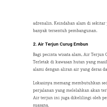
adrenalin. Keindahan alam di sekitar
banyak tersentuh pembangunan.
2. Air Terjun Curug Embun
Bagi pecinta wisata alam, Air Terjun
Terletak di kawasan hutan yang masih
alami dengan aliran air yang deras da
Lokasinya memang membutuhkan sedi
perjalanan yang melelahkan akan t
Air terjun ini juga dikelilingi ole
suasana.