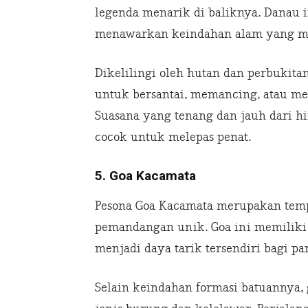
legenda menarik di baliknya. Danau 
menawarkan keindahan alam yang m
Dikelilingi oleh hutan dan perbukita
untuk bersantai, memancing, atau m
Suasana yang tenang dan jauh dari 
cocok untuk melepas penat.
5. Goa Kacamata
Pesona Goa Kacamata merupakan tem
pemandangan unik. Goa ini memiliki
menjadi daya tarik tersendiri bagi pa
Selain keindahan formasi batuannya, 