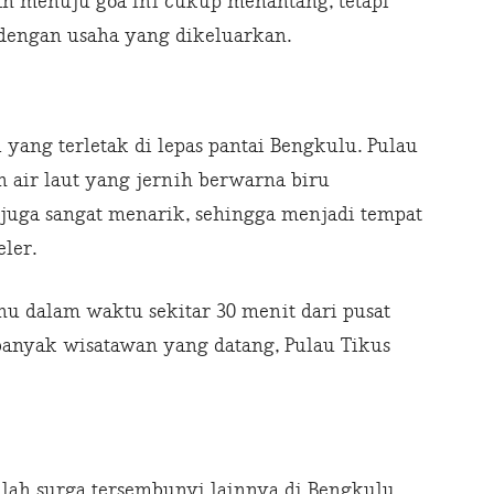
an menuju goa ini cukup menantang, tetapi
dengan usaha yang dikeluarkan.
 yang terletak di lepas pantai Bengkulu. Pulau
n air laut yang jernih berwarna biru
juga sangat menarik, sehingga menjadi tempat
ler.
hu dalam waktu sekitar 30 menit dari pusat
anyak wisatawan yang datang, Pulau Tikus
lah surga tersembunyi lainnya di Bengkulu.