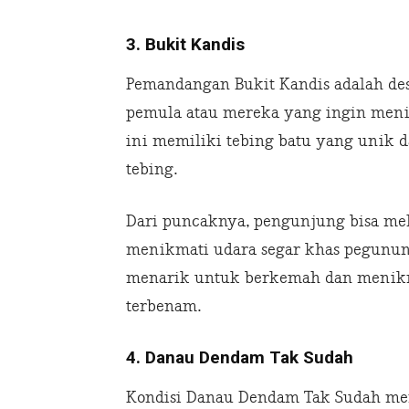
3. Bukit Kandis
Pemandangan Bukit Kandis adalah des
pemula atau mereka yang ingin meni
ini memiliki tebing batu yang unik 
tebing.
Dari puncaknya, pengunjung bisa me
menikmati udara segar khas pegunun
menarik untuk berkemah dan menikm
terbenam.
4. Danau Dendam Tak Sudah
Kondisi Danau Dendam Tak Sudah m