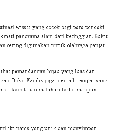
tinasi wisata yang cocok bagi para pendaki
kmati panorama alam dari ketinggian. Bukit
dan sering digunakan untuk olahraga panjat
lihat pemandangan hijau yang luas dan
gan. Bukit Kandis juga menjadi tempat yang
ati keindahan matahari terbit maupun
emiliki nama yang unik dan menyimpan