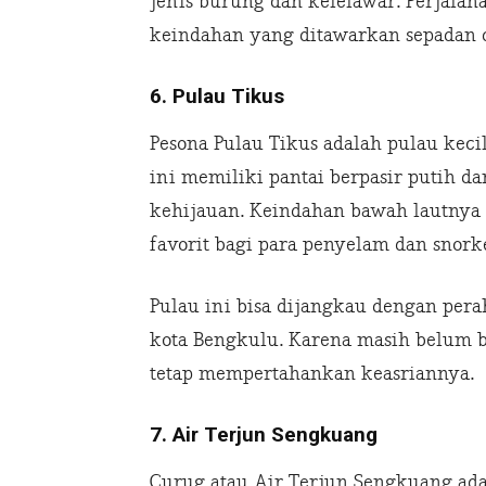
jenis burung dan kelelawar. Perjalan
keindahan yang ditawarkan sepadan 
6. Pulau Tikus
Pesona Pulau Tikus adalah pulau kecil
ini memiliki pantai berpasir putih da
kehijauan. Keindahan bawah lautnya 
favorit bagi para penyelam dan snorke
Pulau ini bisa dijangkau dengan pera
kota Bengkulu. Karena masih belum b
tetap mempertahankan keasriannya.
7. Air Terjun Sengkuang
Curug atau Air Terjun Sengkuang ada