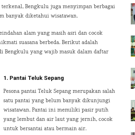
ng terkenal, Bengkulu juga menyimpan berbagai
um banyak diketahui wisatawan.
keindahan alam yang masih asri dan cocok
ikmati suasana berbeda. Berikut adalah
di Bengkulu yang wajib masuk dalam daftar
1. Pantai Teluk Sepang
Pesona pantai Teluk Sepang merupakan salah
satu pantai yang belum banyak dikunjungi
wisatawan. Pantai ini memiliki pasir putih
yang lembut dan air laut yang jernih, cocok
untuk bersantai atau bermain air.