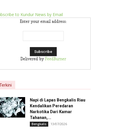
bscribe to Kundur News by Email
Enter your email address:
Delivered by
FeedBurner
Terkini
Napi di Lapas Bengkalis Riau
Kendalikan Peredaran
Narkotika Dari Kamar
Tahanan,...
13/07/2026
Bengkalis