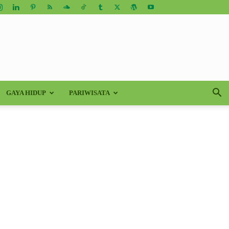
GAYA HIDUP
PARIWISATA