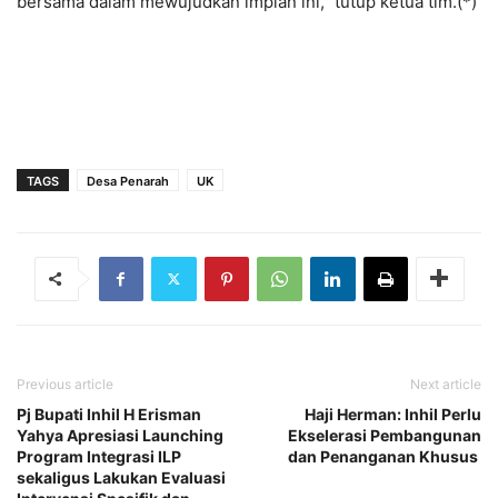
bersama dalam mewujudkan impian ini,” tutup ketua tim.(*)
TAGS
Desa Penarah
UK
Previous article
Next article
Pj Bupati Inhil H Erisman
Haji Herman: Inhil Perlu
Yahya Apresiasi Launching
Ekselerasi Pembangunan
Program Integrasi ILP
dan Penanganan Khusus
sekaligus Lakukan Evaluasi