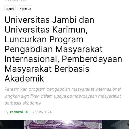
Kepri
Karimun
Universitas Jambi dan
Universitas Karimun,
Luncurkan Program
Pengabdian Masyarakat
Internasional, Pemberdayaan
Masyarakat Berbasis
Akademik
Peresmikan program pengabdian masyarakat internasional,
langkah signifikan dalam upaya pemberdayaan masyarakat
berbasis akademik
By
redaksi-01
-
25/09/2024