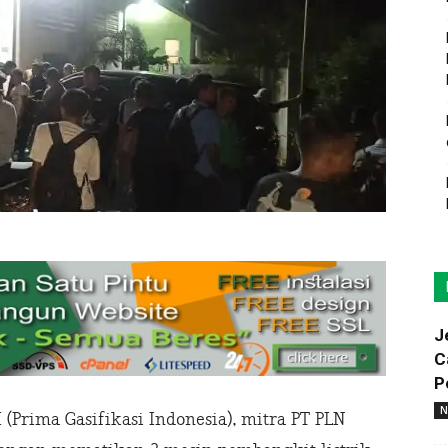
J
C
P
N
(Prima Gasifikasi Indonesia), mitra PT PLN