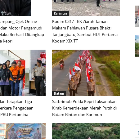
Karimun
mpang Ojek Online
Kodim 0317 TBK Ziarah Taman
 dan Motor Pengemudi
Makam Pahlawan Pusara Bhakti
elaku Berhasil Ditangkap
Tanjungbatu, Sambut HUT Pertama
a Kepri
Kodam XIX TT
Batam
an Tetapkan Tiga
Satbrimob Polda Kepri Laksanakan
Perkara Pengadaan
Kirab Kemerdekaan Merah Putih di
i SPBU Pertamina
Batam Bintan dan Karimun