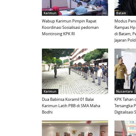
Karimun
Batam
Wabup Karimun Pimpin Rapat
Modus Penu
Koordinasi Sosialisasi pedoman
Rampas Hp
Montiroing KPK RI
di Batam, P
Jajaran Pold
Karimun
Nusantara
Dua Babinsa Koramil 01 Balai
KPK Tahan d
Karimun Latih PBB di SMA Maha
Tersangka 
Bodhi
Digitalisas