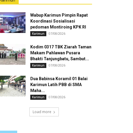
Karimun
Wabup Karimun Pimpin Rapat
Koordinasi Sosialisasi
pedoman Montiroing KPK RI
07/08/2026
Karimun
Kodim 0317 TBK Ziarah Taman
Makam Pahlawan Pusara
Bhakti Tanjungbatu, Sambut...
07/08/2026
Karimun
Dua Babinsa Koramil 01 Balai
Karimun Latih PBB di SMA
Maha...
07/08/2026
Karimun
Load more