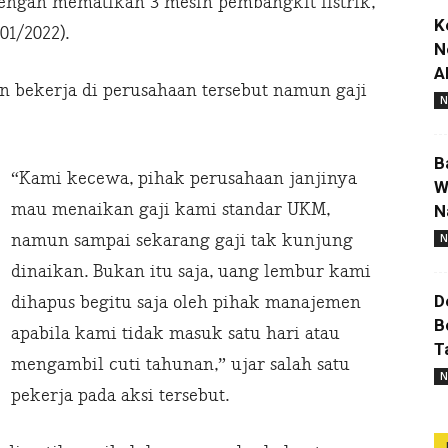
dengan mematikan 3 mesin pembangkit listrik,
K
01/2022).
N
A
 bekerja di perusahaan tersebut namun gaji
N
B
“Kami kecewa, pihak perusahaan janjinya
W
mau menaikan gaji kami standar UKM,
N
namun sampai sekarang gaji tak kunjung
N
dinaikan. Bukan itu saja, uang lembur kami
D
dihapus begitu saja oleh pihak manajemen
B
apabila kami tidak masuk satu hari atau
T
mengambil cuti tahunan,” ujar salah satu
N
pekerja pada aksi tersebut.