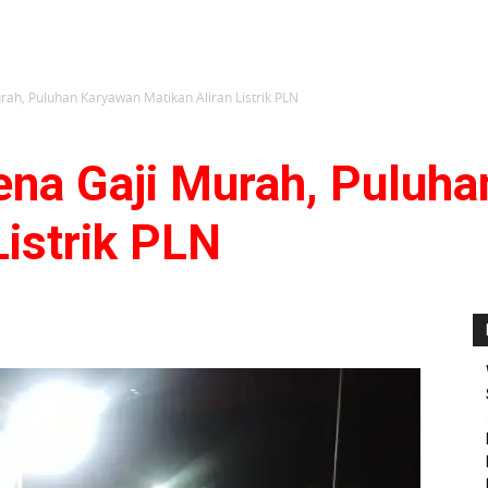
rah, Puluhan Karyawan Matikan Aliran Listrik PLN
ena Gaji Murah, Puluh
Listrik PLN