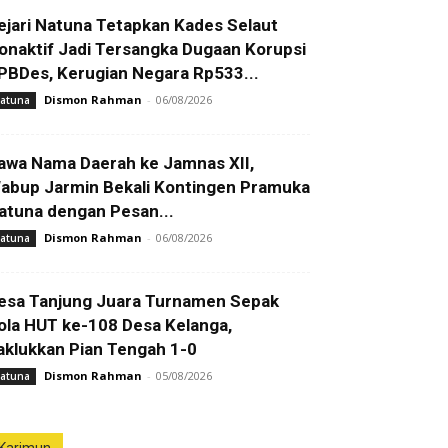
ejari Natuna Tetapkan Kades Selaut
onaktif Jadi Tersangka Dugaan Korupsi
PBDes, Kerugian Negara Rp533...
Dismon Rahman
-
06/08/2026
atuna
awa Nama Daerah ke Jamnas XII,
abup Jarmin Bekali Kontingen Pramuka
atuna dengan Pesan...
Dismon Rahman
-
06/08/2026
atuna
esa Tanjung Juara Turnamen Sepak
ola HUT ke-108 Desa Kelanga,
aklukkan Pian Tengah 1-0
Dismon Rahman
-
05/08/2026
atuna