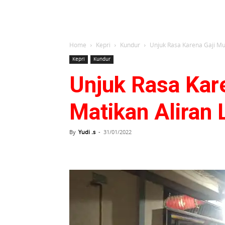
Home
Kepri
Kundur
Unjuk Rasa Karena Gaji Mu
Kepri
Kundur
Unjuk Rasa Kar
Matikan Aliran 
By
Yudi .s
-
31/01/2022