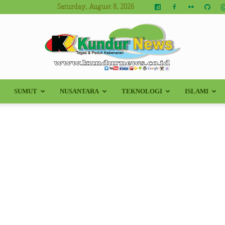
Saturday, August 8, 2026
SUMUT
NUSANTARA
TEKNOLOGI
ISLAMI
Kundur
News