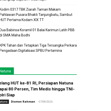
Kodim 0317 TBK Ziarah Taman Makam
Pahlawan Pusara Bhakti Tanjungbatu, Sambut
HUT Pertama Kodam XIX TT
Dua Babinsa Koramil 01 Balai Karimun Latih PBB
di SMA Maha Bodhi
KPK Tahan dan Tetapkan Tiga Tersangka Perkara
Pengadaan Digitalisasi SPBU Pertamina
Natuna
elang HUT ke-81 RI, Persiapan Natuna
apai 80 Persen, Tim Medis hingga TNI-
olri Siap
Dismon Rahman
-
07/08/2026
atuna