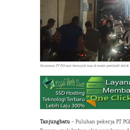
Karyawan PT PGI saat berunjuk rasa di mesin pembakit listrik
Tanjungbatu
– Puluhan pekerja PT PGI 