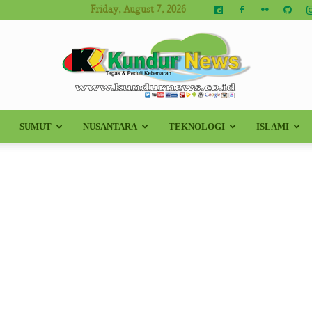
Friday, August 7, 2026
SUMUT
NUSANTARA
TEKNOLOGI
ISLAMI
Kundur
News