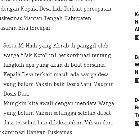
dengan Kepala Desa Lidi Terkait percepatan
K
Puskesmas Siantan Tengah Kabupaten
N
saran Bisa tercapai.
A
N
Sertu M. Hadi yang Akrab di panggil oleh
warga “Pak Koto” ini berkordinasi tentang
B
W
langkah apa yang akan di buat bersama
N
Kepala Desa terkait masih ada warga desa
N
yang belum Vaksin baik Dosis Satu Maupun
Dosis Dua,
D
Mungkin kita awali dengan mendata Warga
B
yang belum Vaksin sehingga setelah dapat
T
data tersebut bisa dilaksanakan Vaksin dari
N
rkordinasi Dengan Puskemas