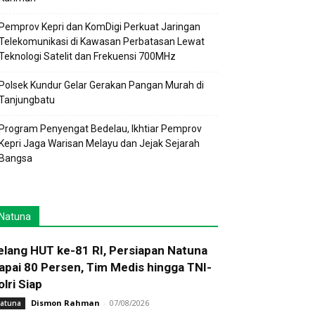
Pemprov Kepri dan KomDigi Perkuat Jaringan
Telekomunikasi di Kawasan Perbatasan Lewat
Teknologi Satelit dan Frekuensi 700MHz
Polsek Kundur Gelar Gerakan Pangan Murah di
Tanjungbatu
Program Penyengat Bedelau, Ikhtiar Pemprov
Kepri Jaga Warisan Melayu dan Jejak Sejarah
Bangsa
Natuna
elang HUT ke-81 RI, Persiapan Natuna
apai 80 Persen, Tim Medis hingga TNI-
olri Siap
Dismon Rahman
-
07/08/2026
atuna