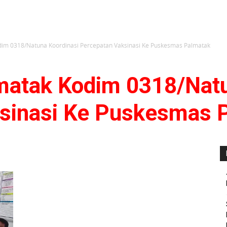
dim 0318/Natuna Koordinasi Percepatan Vaksinasi Ke Puskesmas Palmatak
matak Kodim 0318/Natu
sinasi Ke Puskesmas 