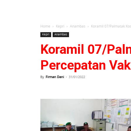
Home
Kepri
Anambas
Koramil 07/Palmatak Ko
Kepri
Anambas
Koramil 07/Pal
Percepatan Vak
By
Firman Dani
-
31/01/2022