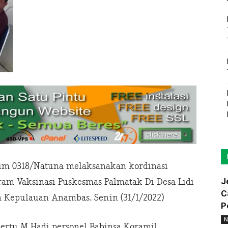
im 0318/Natuna melaksanakan kordinasi
J
ram Vaksinasi Puskesmas Palmatak Di Desa Lidi
C
 Kepulauan Anambas. Senin (31/1/2022)
P
N
Sertu M Hadi personel Babinsa Koramil