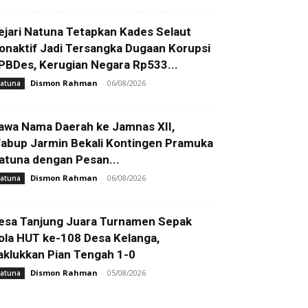
ejari Natuna Tetapkan Kades Selaut
onaktif Jadi Tersangka Dugaan Korupsi
PBDes, Kerugian Negara Rp533...
Dismon Rahman
-
06/08/2026
atuna
awa Nama Daerah ke Jamnas XII,
abup Jarmin Bekali Kontingen Pramuka
atuna dengan Pesan...
Dismon Rahman
-
06/08/2026
atuna
esa Tanjung Juara Turnamen Sepak
ola HUT ke-108 Desa Kelanga,
aklukkan Pian Tengah 1-0
Dismon Rahman
-
05/08/2026
atuna