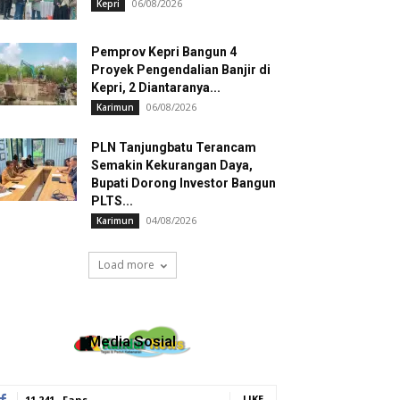
06/08/2026
Kepri
Pemprov Kepri Bangun 4
Proyek Pengendalian Banjir di
Kepri, 2 Diantaranya...
06/08/2026
Karimun
PLN Tanjungbatu Terancam
Semakin Kekurangan Daya,
Bupati Dorong Investor Bangun
PLTS...
04/08/2026
Karimun
Load more
Media Sosial
LIKE
11,241
Fans