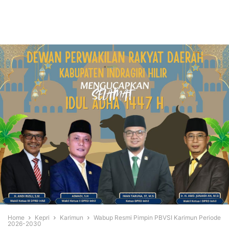
Home
Kepri
Karimun
Wabup Resmi Pimpin PBVSI Karimun Periode
2026-2030