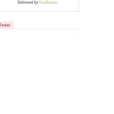
Delivered by
FeedBurner
Terkini
Napi di Lapas Bengkalis Riau
Kendalikan Peredaran
Narkotika Dari Kamar
Tahanan,...
13/07/2026
Bengkalis
Ketua DPRD Inhil Hadiri Nobar
Piala Dunia Bersama Polres,
Perkuat Sinergi...
16/06/2026
Advedtorial
Milad ke-61 Inhil, Ketua DPRD
Pimpin Rapat Paripurna
Peringatan Hari Jadi...
14/06/2026
Gallery Foto