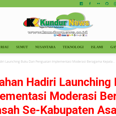
RIAU
SUMUT
NUSANTARA
TEKNOLOGI
ISLAMI
GA
Kundur
diri Launching Buku Dan Penguatan Implementasi Moderasi Beragama Kepala...
sahan Hadiri Launching
News
ementasi Moderasi Be
asah Se-Kabupaten As