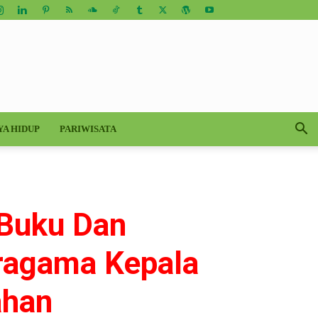
YA HIDUP
PARIWISATA
 Buku Dan
ragama Kepala
ahan