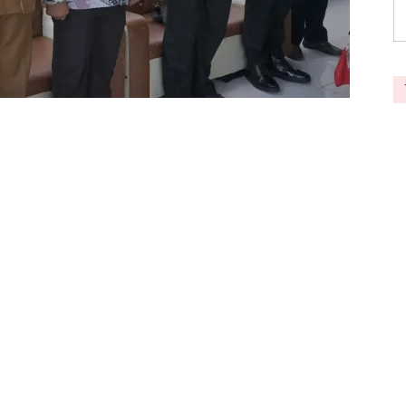
 Zainal Abidin S. Sos, M. Si menghadiri
mentasi moderasi beragama kepala dan guru
i laksanakan di aula Ponpes Qur’an YPQ
ng buku ini juga dikemas dengan pemberian
agai tokoh moderasi beragama se Sumatera
serahkan langsung oleh Kepala Kantor Wilayah