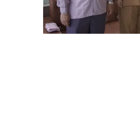
ASAHAN – Wakil Bupati Asahan, Taufik
launching buku dan penguatan imple
Madrasah Se-Kabupaten Asahan yang d
Kisaran Kamis, (01/082024). Launchi
buku dan penghargaan sertifikat seb
kepada Wakil Bupati Asahan yang di 