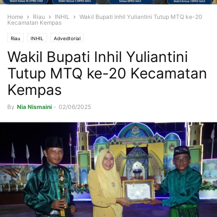
Home
Riau
INHIL
Wakil Bupati Inhil Yuliantini Tutup MTQ ke-20
Kecamatan Kempas
Riau
INHIL
Advedtorial
Wakil Bupati Inhil Yuliantini
Tutup MTQ ke-20 Kecamatan
Kempas
By
Nia Nismaini
-
02/06/2025