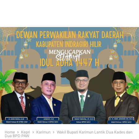
Home
Kepri
Karimun
Wakil Bupati Karimun Lantik Dua Kades dan
Dua BPD PAW