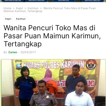
Home
Kepri
Karimun
Wanita Pencuri Toko Mas di Pasar Puan
Maimun Karimun, Tertangkap
Kepri
Karimun
Wanita Pencuri Toko Mas di
Pasar Puan Maimun Karimun,
Tertangkap
By
Zurian
-
25/04/2017