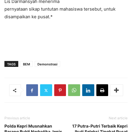
Lis Darmansyah menerima
pernyataan sikap tuntutan mahasiswa tersebut, untuk
disampaikan ke pusat.*
TAGS
BEM
Demonstrasi
Previous article
Next article
Polda Kepri Musnahkan
17 Putra-Putri Terbaik Kepri
Barang Bukti Narkotika Jenis
Ikuti Seleksi Tingkat Pusat