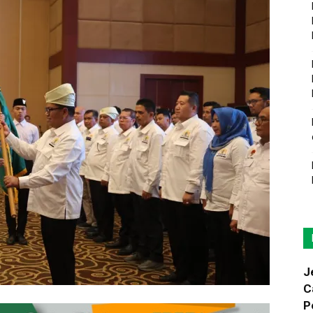
J
C
P