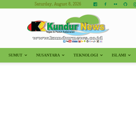
Saturday, August 8, 2026
SUMUT
NUSANTARA
TEKNOLOGI
ISLAMI
Kundur
News