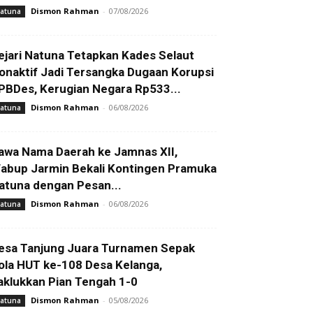
Dismon Rahman
-
07/08/2026
atuna
ejari Natuna Tetapkan Kades Selaut
onaktif Jadi Tersangka Dugaan Korupsi
PBDes, Kerugian Negara Rp533...
Dismon Rahman
-
06/08/2026
atuna
awa Nama Daerah ke Jamnas XII,
abup Jarmin Bekali Kontingen Pramuka
atuna dengan Pesan...
Dismon Rahman
-
06/08/2026
atuna
esa Tanjung Juara Turnamen Sepak
ola HUT ke-108 Desa Kelanga,
aklukkan Pian Tengah 1-0
Dismon Rahman
-
05/08/2026
atuna