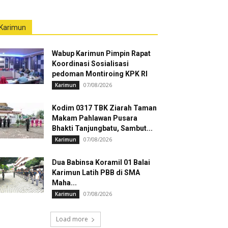
Karimun
Wabup Karimun Pimpin Rapat
Koordinasi Sosialisasi
pedoman Montiroing KPK RI
07/08/2026
Karimun
Kodim 0317 TBK Ziarah Taman
Makam Pahlawan Pusara
Bhakti Tanjungbatu, Sambut...
07/08/2026
Karimun
Dua Babinsa Koramil 01 Balai
Karimun Latih PBB di SMA
Maha...
07/08/2026
Karimun
Load more