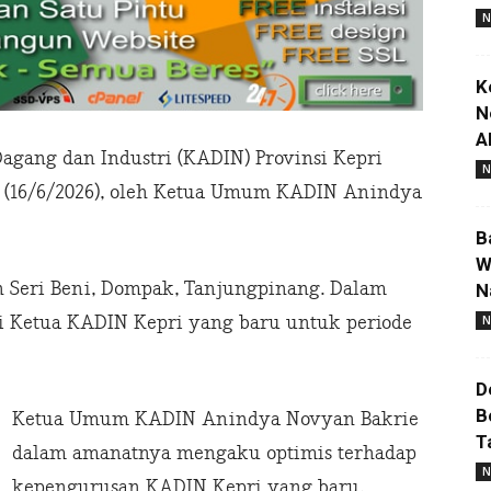
N
K
N
A
ang dan Industri (KADIN) Provinsi Kepri
N
a (16/6/2026), oleh Ketua Umum KADIN Anindya
B
W
 Seri Beni, Dompak, Tanjungpinang. Dalam
N
i Ketua KADIN Kepri yang baru untuk periode
N
D
B
Ketua Umum KADIN Anindya Novyan Bakrie
T
dalam amanatnya mengaku optimis terhadap
N
kepengurusan KADIN Kepri yang baru,