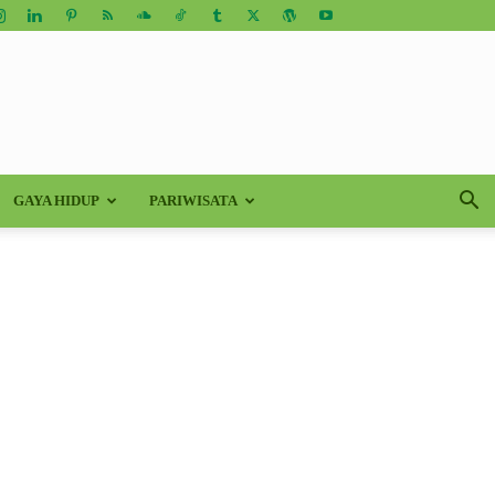
GAYA HIDUP
PARIWISATA