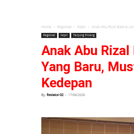
Home
Regional
Kepri
Anak Abu Rizal Bakrie La
Regional
Kepri
Tanjung Pinang
Anak Abu Rizal
Yang Baru, Mus
Kedepan
By
Redaksi-02
-
17/06/2026