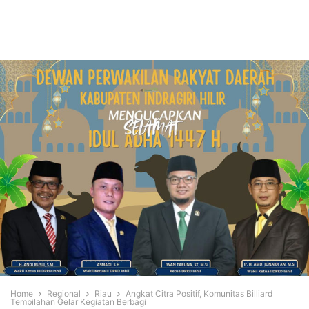
Home
Regional
Riau
Angkat Citra Positif, Komunitas Billiard
Tembilahan Gelar Kegiatan Berbagi