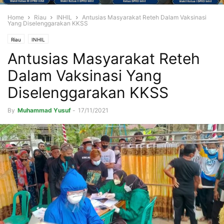
Home
Riau
INHIL
Antusias Masyarakat Reteh Dalam Vaksinasi
Yang Diselenggarakan KKSS
Riau
INHIL
Antusias Masyarakat Reteh
Dalam Vaksinasi Yang
Diselenggarakan KKSS
By
Muhammad Yusuf
-
17/11/2021