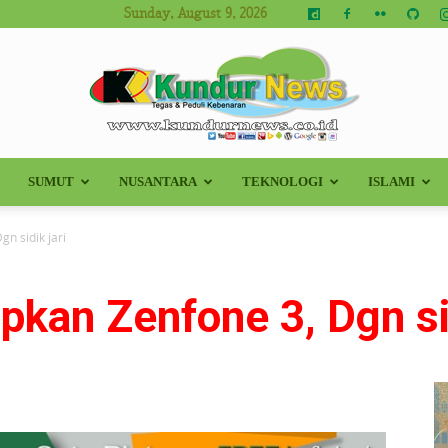
Sunday, August 9, 2026
SUMUT
NUSANTARA
TEKNOLOGI
ISLAMI
Kundur
n sidik jari
kan Zenfone 3, Dgn sid
News