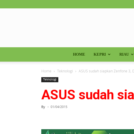
HOME
KEPRI
RIAU
Home
Teknologi
ASUS sudah siapkan Zenfone 3, Dg
Teknologi
ASUS sudah siap
By
-
01/04/2015