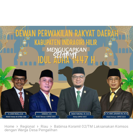
Home
Regional
Riau
Babinsa Koramil 02/TM Laksanakan Komsos
dengan Warga Desa Pengalihan