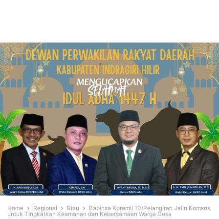
Home
Regional
Riau
Babinsa Koramil 10/Pelangiran Jalin Komsos
untuk Tingkatkan Keamanan dan Kebersamaan Warga Desa