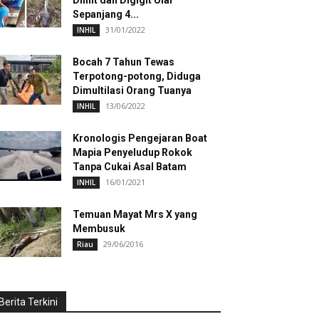
Dililit dan Digigit Ular
Sepanjang 4...
31/01/2022
INHIL
Bocah 7 Tahun Tewas
Terpotong-potong, Diduga
Dimultilasi Orang Tuanya
13/06/2022
INHIL
Kronologis Pengejaran Boat
Mapia Penyeludup Rokok
Tanpa Cukai Asal Batam
16/01/2021
INHIL
Temuan Mayat Mrs X yang
Membusuk
29/06/2016
Riau
Berita Terkini