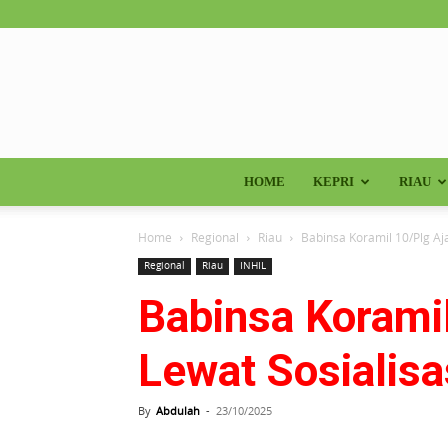
HOME
KEPRI
RIAU
Home
Regional
Riau
Babinsa Koramil 10/Plg Aj
Regional
Riau
INHIL
Babinsa Korami
Lewat Sosialisa
By
Abdulah
-
23/10/2025