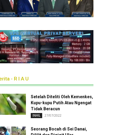
rita - R I A U
Setelah Diteliti Oleh Kemenkes,
Kupu-kupu Putih Atau Ngengat
Tidak Beracun
27/07/2022
INHIL
Seorang Bocah di Sei Danai,