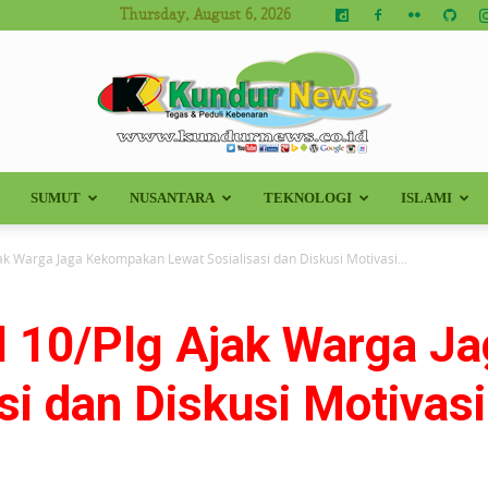
Thursday, August 6, 2026
SUMUT
NUSANTARA
TEKNOLOGI
ISLAMI
Kundur
ak Warga Jaga Kekompakan Lewat Sosialisasi dan Diskusi Motivasi...
l 10/Plg Ajak Warga 
News
si dan Diskusi Motivasi