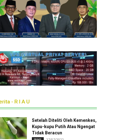
rita - R I A U
Setelah Diteliti Oleh Kemenkes,
Kupu-kupu Putih Atau Ngengat
Tidak Beracun
27/07/2022
INHIL