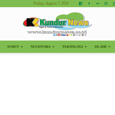
Friday, August 7, 2026
SUMUT
NUSANTARA
TEKNOLOGI
ISLAMI
Kundur
News