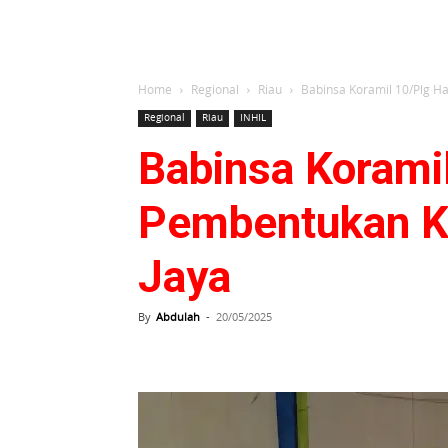
Home
Regional
Riau
Babinsa Koramil 10/Plg H
Regional
Riau
INHIL
Babinsa Korami
Pembentukan Ko
Jaya
By
Abdulah
-
20/05/2025