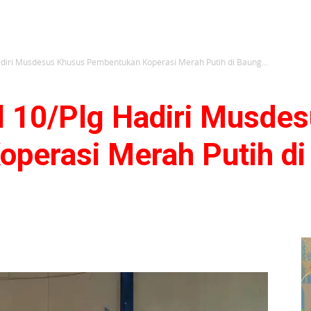
adiri Musdesus Khusus Pembentukan Koperasi Merah Putih di Baung...
l 10/Plg Hadiri Musde
perasi Merah Putih di