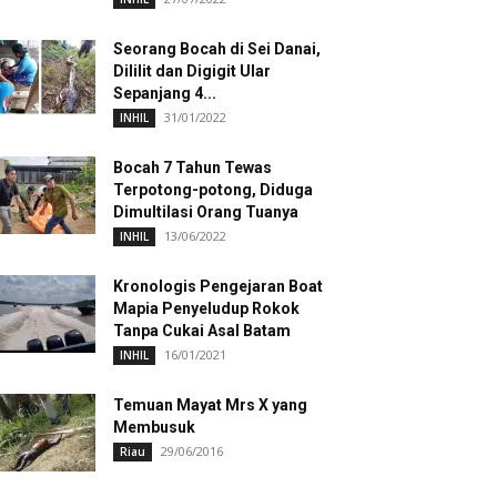
Seorang Bocah di Sei Danai,
Dililit dan Digigit Ular
Sepanjang 4...
31/01/2022
INHIL
Bocah 7 Tahun Tewas
Terpotong-potong, Diduga
Dimultilasi Orang Tuanya
13/06/2022
INHIL
Kronologis Pengejaran Boat
Mapia Penyeludup Rokok
Tanpa Cukai Asal Batam
16/01/2021
INHIL
Temuan Mayat Mrs X yang
Membusuk
29/06/2016
Riau