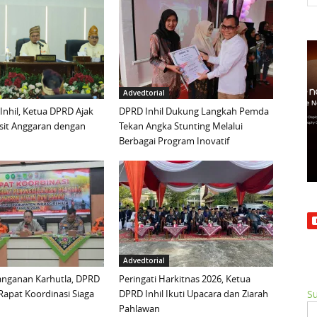
Advedtorial
 Inhil, Ketua DPRD Ajak
DPRD Inhil Dukung Langkah Pemda
sit Anggaran dengan
Tekan Angka Stunting Melalui
Berbagai Program Inovatif
Advedtorial
anganan Karhutla, DPRD
Peringati Harkitnas 2026, Ketua
 Rapat Koordinasi Siaga
DPRD Inhil Ikuti Upacara dan Ziarah
Su
Pahlawan