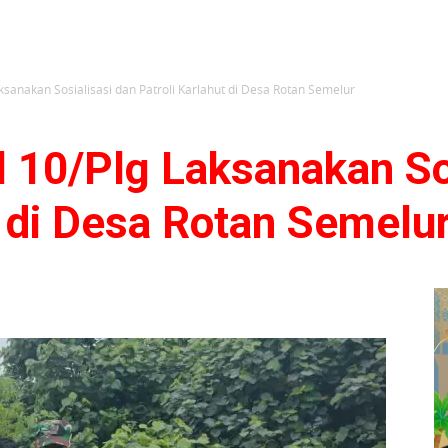
ksanakan Sosialisasi dan Patroli Karlahut di Desa Rotan Semelur
 10/Plg Laksanakan So
t di Desa Rotan Semelu