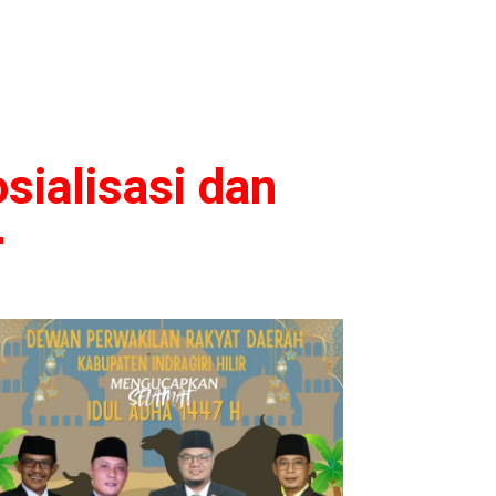
sialisasi dan
r