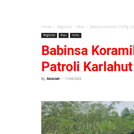
Home
Regional
Riau
Babinsa Koramil 10/Plg La
Regional
Riau
INHIL
Babinsa Koramil
Patroli Karlahu
By
Abdulah
-
11/04/2025