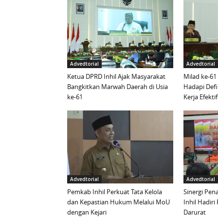
Advedtorial
Advedtorial
Ketua DPRD Inhil Ajak Masyarakat
Milad ke-61
Bangkitkan Marwah Daerah di Usia
Hadapi Defi
ke-61
Kerja Efektif
Advedtorial
Advedtorial
Pemkab Inhil Perkuat Tata Kelola
Sinergi Pen
dan Kepastian Hukum Melalui MoU
Inhil Hadiri
dengan Kejari
Darurat