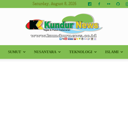
Saturday, August 8, 2026
SUMUT
NUSANTARA
TEKNOLOGI
ISLAMI
Kundur
News