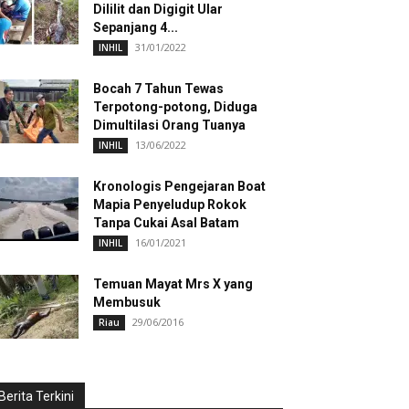
Dililit dan Digigit Ular
Sepanjang 4...
31/01/2022
INHIL
Bocah 7 Tahun Tewas
Terpotong-potong, Diduga
Dimultilasi Orang Tuanya
13/06/2022
INHIL
Kronologis Pengejaran Boat
Mapia Penyeludup Rokok
Tanpa Cukai Asal Batam
16/01/2021
INHIL
Temuan Mayat Mrs X yang
Membusuk
29/06/2016
Riau
Berita Terkini