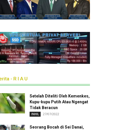
rita - R I A U
Setelah Diteliti Oleh Kemenkes,
Kupu-kupu Putih Atau Ngengat
Tidak Beracun
27/07/2022
INHIL
Seorang Bocah di Sei Danai,