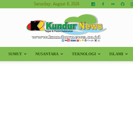
Saturday, August 8, 2026
SUMUT
NUSANTARA
TEKNOLOGI
ISLAMI
Kundur
News