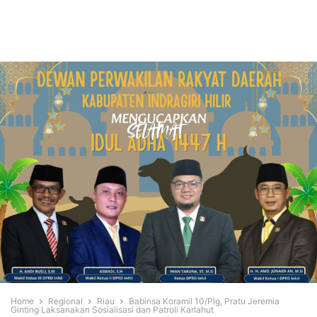
Home
Regional
Riau
Babinsa Koramil 10/Plg, Pratu Jeremia
Ginting Laksanakan Sosialisasi dan Patroli Karlahut