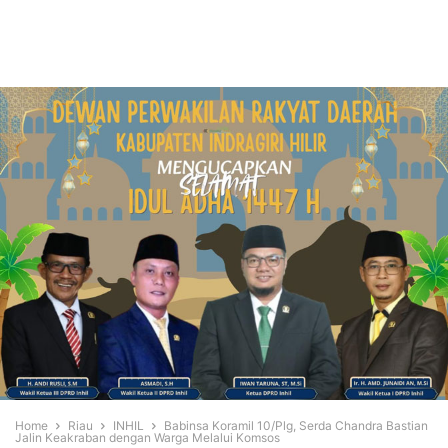
Home
Riau
INHIL
Babinsa Koramil 10/Plg, Serda Chandra Bastian
Jalin Keakraban dengan Warga Melalui Komsos