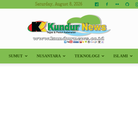
Saturday, August 8, 2026
SUMUT
NUSANTARA
TEKNOLOGI
ISLAMI
Kundur
News