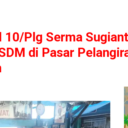
l 10/Plg Serma Sugiant
DM di Pasar Pelangira
n