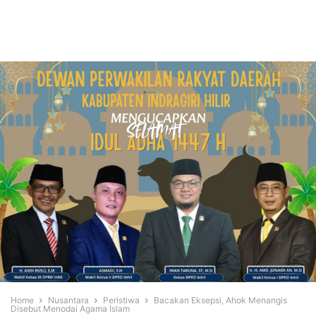
Home
Nusantara
Peristiwa
Bacakan Eksepsi, Ahok Menangis
Disebut Menodai Agama Islam