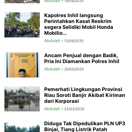
Abdulah
-
19/09/2025
Kapolres Inhil langsung
Perintahkan Kasat Reskrim
segera Selidiki Mobil Honda
Mobilio...
Abdulah
-
12/09/2025
Ancam Penjual dengan Badik,
Pria Ini Diamankan Polres Inhil
Abdulah
-
25/05/2025
Pemerhati Lingkungan Provinsi
Riau Soroti Banjir Akibat Kiriman
dari Korporasi
Abdulah
-
23/03/2025
Diduga Tak Dipedulikan PLN UP3
Binjai, Tiang Listrik Patah