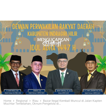
Home
Regional
Riau
Bazar Ilegal Kembali Muncul di Jalan Kapten
Muchtar Tembilahan, Oknum Pengelola di...