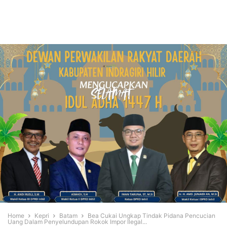
Home
Kepri
Batam
Bea Cukai Ungkap Tindak Pidana Pencucian
Uang Dalam Penyelundupan Rokok Impor Ilegal...