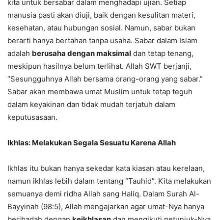
kita untuk bersabar dalam menghadapi ujian. Setiap
manusia pasti akan diuji, baik dengan kesulitan materi,
kesehatan, atau hubungan sosial. Namun, sabar bukan
berarti hanya bertahan tanpa usaha. Sabar dalam Islam
adalah
berusaha dengan maksimal
dan tetap tenang,
meskipun hasilnya belum terlihat. Allah SWT berjanji,
“Sesungguhnya Allah bersama orang-orang yang sabar.”
Sabar akan membawa umat Muslim untuk tetap teguh
dalam keyakinan dan tidak mudah terjatuh dalam
keputusasaan.
Ikhlas: Melakukan Segala Sesuatu Karena Allah
Ikhlas itu bukan hanya sekedar kata kiasan atau kerelaan,
namun ikhlas lebih dalam tentang “Tauhid”. Kita melakukan
semuanya demi ridha Allah sang Haliq. Dalam Surah Al-
Bayyinah (98:5), Allah mengajarkan agar umat-Nya hanya
beribadah dengan
keikhlasan
dan mengikuti petunjuk-Nya.