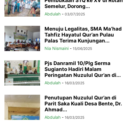
Pembukaan STQ ke XV di Rotan
Semelur, Dorong...
Abdulah
-
03/07/2025
Menuju Legalitas, SMA Ma’had
Tahfiz Hayatul Qur’an Pulau
Palas Terima Kunjungan...
Nia Nismaini
-
15/06/2025
Pjs Danramil 10/Plg Serma
Sugianto Hadiri Malam
Peringatan Nuzulul Qur’an di...
Abdulah
-
16/03/2025
Penutupan Nuzulul Qur’an di
Parit Saka Kuali Desa Bente, Dr.
Ahmad...
Abdulah
-
16/03/2025