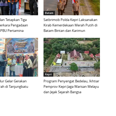
Batam
an Tetapkan Tiga
Satbrimob Polda Kepri Laksanakan
Perkara Pengadaan
Kirab Kemerdekaan Merah Putih di
i SPBU Pertamina
Batam Bintan dan Karimun
Kepri
ur Gelar Gerakan
Program Penyengat Bedelau, Ikhtiar
ah di Tanjungbatu
Pemprov Kepri Jaga Warisan Melayu
dan Jejak Sejarah Bangsa