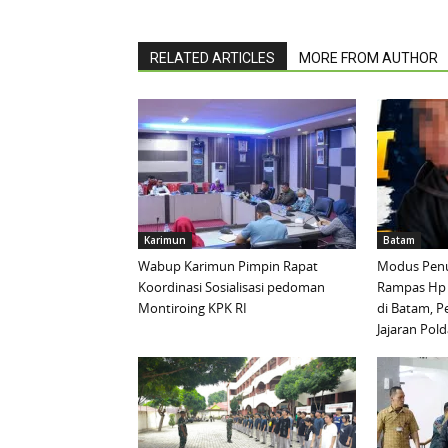
RELATED ARTICLES
MORE FROM AUTHOR
Karimun
Batam
Wabup Karimun Pimpin Rapat
Modus Penu
Koordinasi Sosialisasi pedoman
Rampas Hp
Montiroing KPK RI
di Batam, P
Jajaran Pold