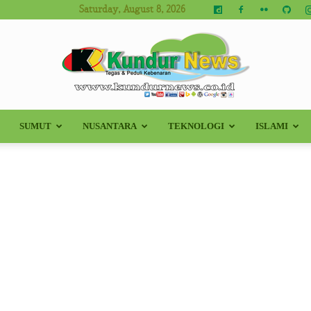
Saturday, August 8, 2026
SUMUT
NUSANTARA
TEKNOLOGI
ISLAMI
Kundur
News