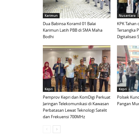
Karimun
Nusantara
Dua Babinsa Koramil 01 Balai
KPK Tahan d
Karimun Latih PBB di SMA Maha
Tersangka 
Bodhi
Digitalisas
Kepri
Kepri
Pemprov Kepri dan KomDigi Perkuat
Polsek Kund
Jaringan Telekomunikasi di Kawasan
Pangan Mur
Perbatasan Lewat Teknologi Satelit
dan Frekuensi 700MHz