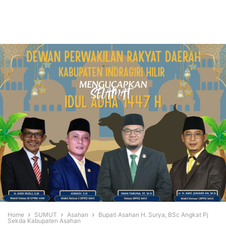
Home
SUMUT
Asahan
Bupati Asahan H. Surya, BSc Angkat Pj
Sekda Kabupaten Asahan