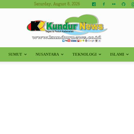
Saturday, August 8, 2026
SUMUT
NUSANTARA
TEKNOLOGI
ISLAMI
Kundur
News