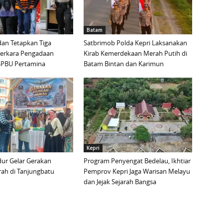
Batam
an Tetapkan Tiga
Satbrimob Polda Kepri Laksanakan
Perkara Pengadaan
Kirab Kemerdekaan Merah Putih di
i SPBU Pertamina
Batam Bintan dan Karimun
Kepri
ur Gelar Gerakan
Program Penyengat Bedelau, Ikhtiar
ah di Tanjungbatu
Pemprov Kepri Jaga Warisan Melayu
dan Jejak Sejarah Bangsa