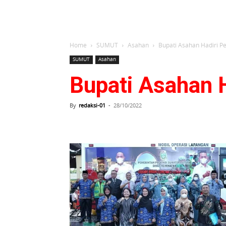
Home
SUMUT
Asahan
Bupati Asahan Hadiri P
SUMUT
Asahan
Bupati Asahan 
By
redaksi-01
-
28/10/2022