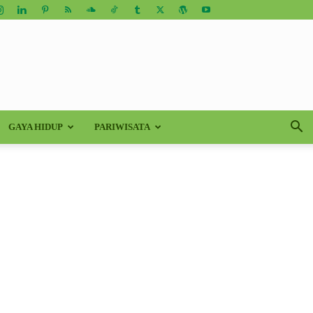
GAYA HIDUP
PARIWISATA