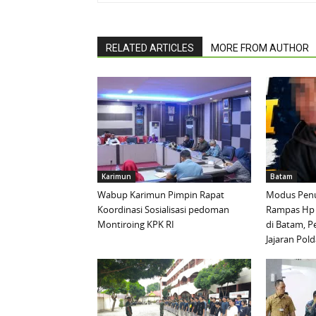
RELATED ARTICLES
MORE FROM AUTHOR
Karimun
Batam
Wabup Karimun Pimpin Rapat
Modus Penu
Koordinasi Sosialisasi pedoman
Rampas Hp
Montiroing KPK RI
di Batam, P
Jajaran Pold