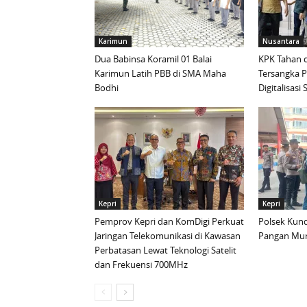
Karimun
Nusantara
Dua Babinsa Koramil 01 Balai
KPK Tahan d
Karimun Latih PBB di SMA Maha
Tersangka 
Bodhi
Digitalisas
Kepri
Kepri
Pemprov Kepri dan KomDigi Perkuat
Polsek Kund
Jaringan Telekomunikasi di Kawasan
Pangan Mur
Perbatasan Lewat Teknologi Satelit
dan Frekuensi 700MHz