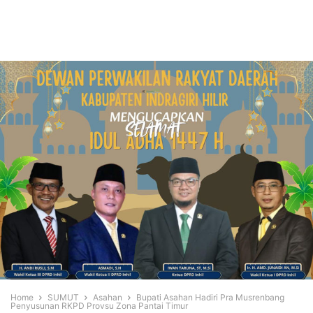
Home
SUMUT
Asahan
Bupati Asahan Hadiri Pra Musrenbang
Penyusunan RKPD Provsu Zona Pantai Timur