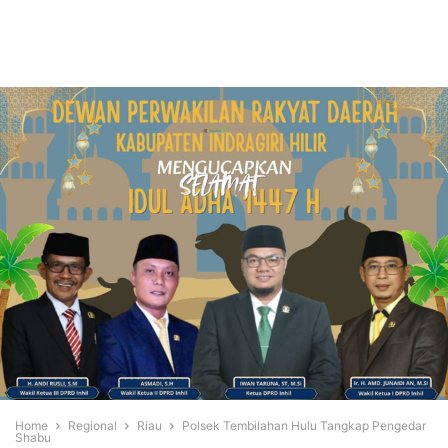
Home
Regional
Riau
Polsek Tembilahan Hulu Tangkap Pengedar
Shabu